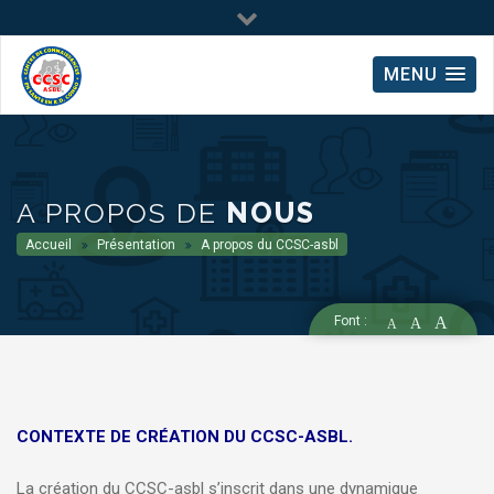
MENU
A PROPOS DE
NOUS
Accueil
Présentation
A propos du CCSC-asbl
Font :
A
A
A
CONTEXTE DE CRÉATION DU CCSC-ASBL.
La création du CCSC-asbl s’inscrit dans une dynamique